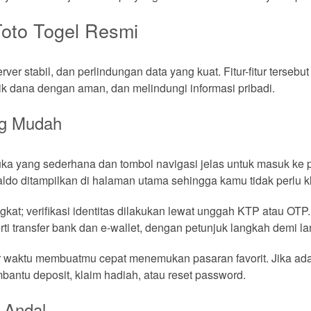
Toto Togel Resmi
rver stabil, dan perlindungan data yang kuat. Fitur-fitur terseb
k dana dengan aman, dan melindungi informasi pribadi.
ng Mudah
 yang sederhana dan tombol navigasi jelas untuk masuk ke p
saldo ditampilkan di halaman utama sehingga kamu tidak perlu k
gkat; verifikasi identitas dilakukan lewat unggah KTP atau OTP
i transfer bank dan e-wallet, dengan petunjuk langkah demi la
ter waktu membuatmu cepat menemukan pasaran favorit. Jika a
mbantu deposit, klaim hadiah, atau reset password.
g Andal