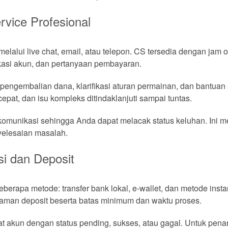
vice Profesional
lalui live chat, email, atau telepon. CS tersedia dengan jam o
kasi akun, dan pertanyaan pembayaran.
 pengembalian dana, klarifikasi aturan permainan, dan bantuan
pat, dan isu kompleks ditindaklanjuti sampai tuntas.
 komunikasi sehingga Anda dapat melacak status keluhan. Ini 
yelesaian masalah.
i dan Deposit
erapa metode: transfer bank lokal, e-wallet, dan metode instan 
alaman deposit beserta batas minimum dan waktu proses.
yat akun dengan status pending, sukses, atau gagal. Untuk penar