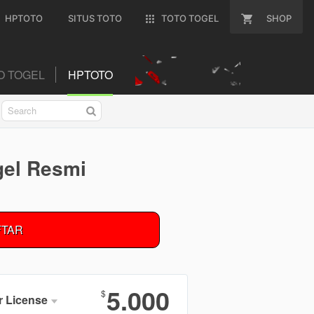
HPTOTO
SITUS TOTO
TOTO TOGEL
SHOP
O TOGEL
HPTOTO
Search
gel Resmi
FTAR
5.000
$
r License