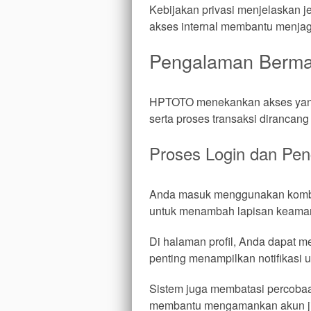
Kebijakan privasi menjelaskan j
akses internal membantu menjaga
Pengalaman Berma
HPTOTO menekankan akses yang 
serta proses transaksi dirancan
Proses Login dan Pen
Anda masuk menggunakan kombina
untuk menambah lapisan keaman
Di halaman profil, Anda dapat m
penting menampilkan notifikasi 
Sistem juga membatasi percobaan
membantu mengamankan akun jika