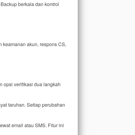
 Backup berkala dan kontrol
em keamanan akun, respons CS,
opsi verifikasi dua langkah
ayat taruhan. Setiap perubahan
wat email atau SMS. Fitur ini