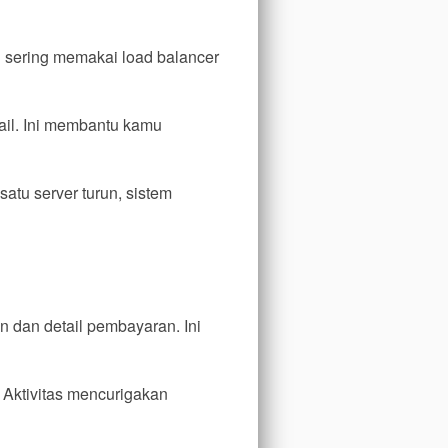
i sering memakai load balancer
ail. Ini membantu kamu
tu server turun, sistem
n dan detail pembayaran. Ini
 Aktivitas mencurigakan