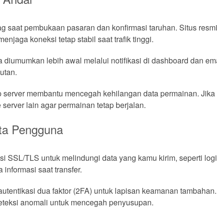
g saat pembukaan pasaran dan konfirmasi taruhan. Situs resm
njaga koneksi tetap stabil saat trafik tinggi.
 diumumkan lebih awal melalui notifikasi di dashboard dan em
utan.
 server membantu mencegah kehilangan data permainan. Jika sa
erver lain agar permainan tetap berjalan.
ta Pengguna
i SSL/TLS untuk melindungi data yang kamu kirim, seperti logi
nformasi saat transfer.
utentikasi dua faktor (2FA) untuk lapisan keamanan tambahan.
deteksi anomali untuk mencegah penyusupan.