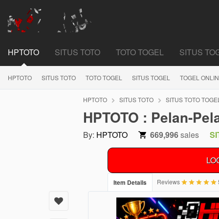
HPTOTO
SITUS TOTO
TOTO TOGEL
SITUS TO
HPTOTO
SITUS TOTO
TOTO TOGEL
SITUS TOGEL
TOGEL ONLI
HPTOTO
SITUS TOTO
SITUS TOTO TOGE
HPTOTO : Pelan-Pela
By:
HPTOTO
669,996
sales
S
LO
Reviews
Item Details