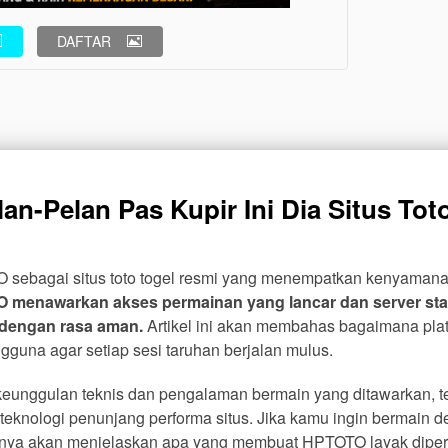
DAFTAR
an-Pelan Pas Kupir Ini Dia Situs Tot
ebagai situs toto togel resmi yang menempatkan kenyaman
menawarkan akses permainan yang lancar dan server stab
 dengan rasa aman.
Artikel ini akan membahas bagaimana platf
una agar setiap sesi taruhan berjalan mulus.
keunggulan teknis dan pengalaman bermain yang ditawarkan, te
eknologi penunjang performa situs. Jika kamu ingin bermain de
utnya akan menjelaskan apa yang membuat HPTOTO layak dipe