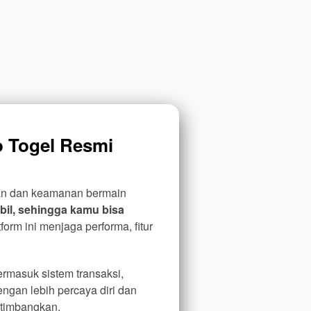
o Togel Resmi
an dan keamanan bermain
il, sehingga kamu bisa
orm ini menjaga performa, fitur
rmasuk sistem transaksi,
ngan lebih percaya diri dan
rtimbangkan.